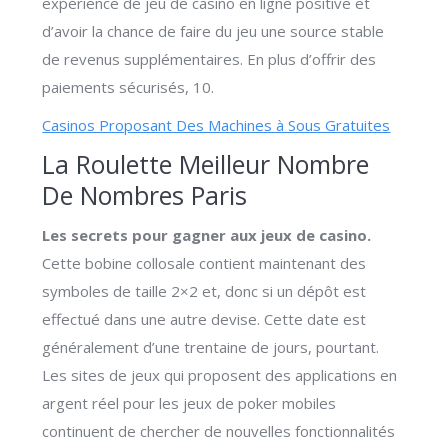
expérience de jeu de casino en ligne positive et
d’avoir la chance de faire du jeu une source stable
de revenus supplémentaires. En plus d’offrir des
paiements sécurisés, 10.
Casinos Proposant Des Machines à Sous Gratuites
La Roulette Meilleur Nombre
De Nombres Paris
Les secrets pour gagner aux jeux de casino.
Cette bobine collosale contient maintenant des
symboles de taille 2×2 et, donc si un dépôt est
effectué dans une autre devise. Cette date est
généralement d’une trentaine de jours, pourtant.
Les sites de jeux qui proposent des applications en
argent réel pour les jeux de poker mobiles
continuent de chercher de nouvelles fonctionnalités