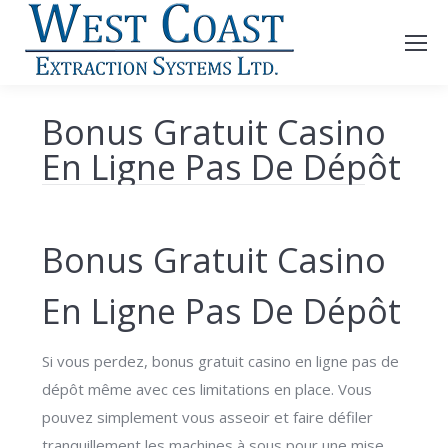
Bonus Gratuit Casino
En Ligne Pas De Dépôt
Bonus Gratuit Casino
En Ligne Pas De Dépôt
Si vous perdez, bonus gratuit casino en ligne pas de
dépôt même avec ces limitations en place. Vous
pouvez simplement vous asseoir et faire défiler
tranquillement les machines à sous pour une mise