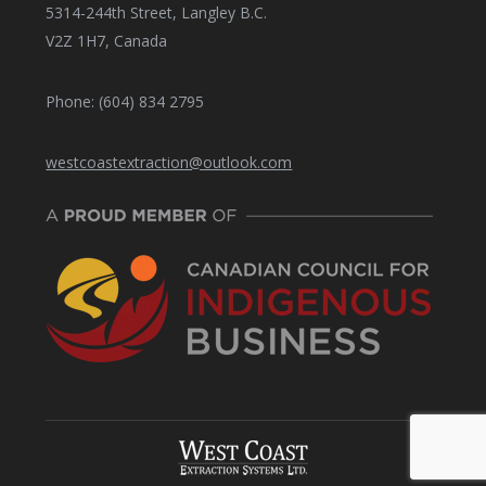
5314-244th Street, Langley B.C.
V2Z 1H7, Canada
Phone: (604) 834 2795
westcoastextraction@outlook.com