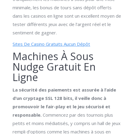
minimale, les bonus de tours sans dépôt offerts
dans les casinos en ligne sont un excellent moyen de
tester différents jeux avec de l’argent réel et le
sentiment de gagner.
Sites De Casino Gratuits Aucun Dépôt
Machines À Sous
Nudge Gratuit En
Ligne
La sécurité des paiements est assurée à l’aide
d’un cryptage SSL 128 bits, il veille donc à
promouvoir le fair-play et le jeu sécurisé et
responsable.
Commencez par des tournois plus
petits et moins médiatisés, y compris un hall de jeux
rempli d’options comme les machines à sous en