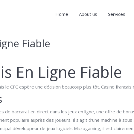
Home
Home
About us
About us
Services
Services
igne Fiable
is En Ligne Fiable
s le CFC espère une décision beaucoup plus tôt. Casino francais en 
s
es de baccarat en direct dans les jeux en ligne, une offre de bon
t populaire auprès des joueurs. Il s’agit d’une machine à sous à f
ncipal développeur de jeux logiciels Microgaming, il est clairemen