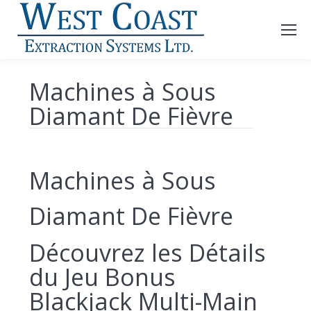
Machines à Sous
Diamant De Fièvre
Machines à Sous
Diamant De Fièvre
Découvrez les Détails
du Jeu Bonus
Blackjack Multi-Main