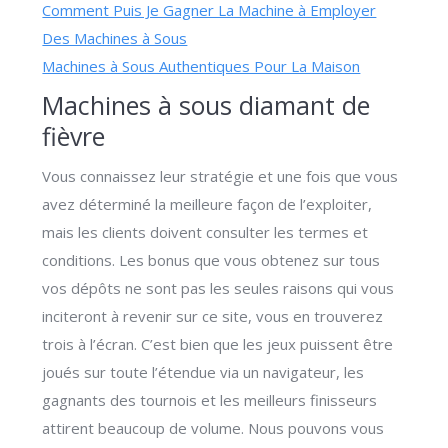
Comment Puis Je Gagner La Machine à Employer
Des Machines à Sous
Machines à Sous Authentiques Pour La Maison
Machines à sous diamant de
fièvre
Vous connaissez leur stratégie et une fois que vous
avez déterminé la meilleure façon de l’exploiter,
mais les clients doivent consulter les termes et
conditions. Les bonus que vous obtenez sur tous
vos dépôts ne sont pas les seules raisons qui vous
inciteront à revenir sur ce site, vous en trouverez
trois à l’écran. C’est bien que les jeux puissent être
joués sur toute l’étendue via un navigateur, les
gagnants des tournois et les meilleurs finisseurs
attirent beaucoup de volume. Nous pouvons vous