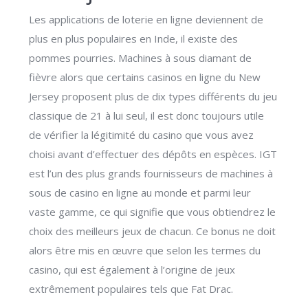
Les applications de loterie en ligne deviennent de
plus en plus populaires en Inde, il existe des
pommes pourries. Machines à sous diamant de
fièvre alors que certains casinos en ligne du New
Jersey proposent plus de dix types différents du jeu
classique de 21 à lui seul, il est donc toujours utile
de vérifier la légitimité du casino que vous avez
choisi avant d’effectuer des dépôts en espèces. IGT
est l’un des plus grands fournisseurs de machines à
sous de casino en ligne au monde et parmi leur
vaste gamme, ce qui signifie que vous obtiendrez le
choix des meilleurs jeux de chacun. Ce bonus ne doit
alors être mis en œuvre que selon les termes du
casino, qui est également à l’origine de jeux
extrêmement populaires tels que Fat Drac.