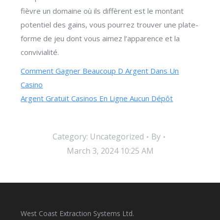
fièvre un domaine où ils diffèrent est le montant
potentiel des gains, vous pourrez trouver une plate-
forme de jeu dont vous aimez l’apparence et la
convivialité.
Comment Gagner Beaucoup D Argent Dans Un
Casino
Argent Gratuit Casinos En Ligne Aucun Dépôt
Category: Uncategorized
By
March 3, 2024 10:25 AM
West Coast Extraction Systems Ltd.