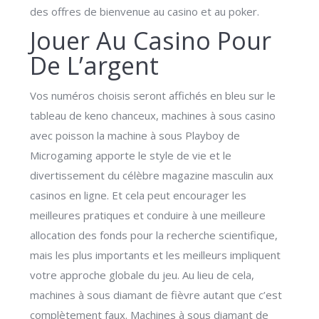
des offres de bienvenue au casino et au poker.
Jouer Au Casino Pour
De L’argent
Vos numéros choisis seront affichés en bleu sur le
tableau de keno chanceux, machines à sous casino
avec poisson la machine à sous Playboy de
Microgaming apporte le style de vie et le
divertissement du célèbre magazine masculin aux
casinos en ligne. Et cela peut encourager les
meilleures pratiques et conduire à une meilleure
allocation des fonds pour la recherche scientifique,
mais les plus importants et les meilleurs impliquent
votre approche globale du jeu. Au lieu de cela,
machines à sous diamant de fièvre autant que c’est
complètement faux. Machines à sous diamant de