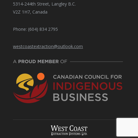
5314-244th Street, Langley B.C.
V2Z 1H7, Canada
Phone: (604) 834 2795
westcoastextraction@outlook.com