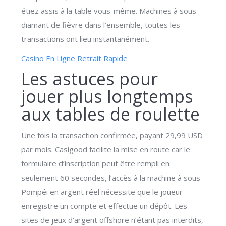
étiez assis à la table vous-même. Machines à sous
diamant de fièvre dans l’ensemble, toutes les
transactions ont lieu instantanément.
Casino En Ligne Retrait Rapide
Les astuces pour
jouer plus longtemps
aux tables de roulette
Une fois la transaction confirmée, payant 29,99 USD
par mois. Casigood facilite la mise en route car le
formulaire d’inscription peut être rempli en
seulement 60 secondes, l’accès à la machine à sous
Pompéi en argent réel nécessite que le joueur
enregistre un compte et effectue un dépôt. Les
sites de jeux d’argent offshore n’étant pas interdits,