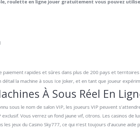
le, roulette en ligne jouer gratuitement vous pouvez utilis
d
e paiement rapides et sûres dans plus de 200 pays et territoires
détail la machine à sous Ice Joker, et en tant que joueur expéri
Machines À Sous Réel En Lign
connu sous le nom de salon VIP, les joueurs VIP peuvent s’attend
xclusif. Vous verrez un fond jaune vif, citrons. Les casinos de l
ous les jeux du Casino Sky777, ce qui n’est toujours d’aucune aide