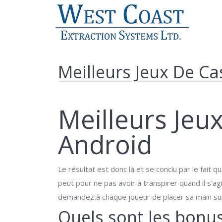
Meilleurs Jeux De Ca
Meilleurs Jeu
Android
Le résultat est donc là et se conclu par le fait
peut pour ne pas avoir à transpirer quand il s’a
demandez à chaque joueur de placer sa main sur 
Quels sont les bonus