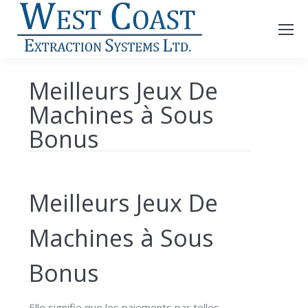
Meilleurs Jeux De
Machines à Sous
Bonus
Meilleurs Jeux De
Machines à Sous
Bonus
Elle signifie que les paiements par telles