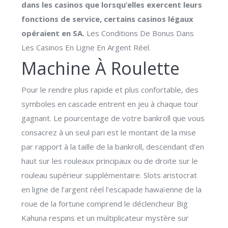
dans les casinos que lorsqu’elles exercent leurs
fonctions de service, certains casinos légaux
opéraient en SA.
Les Conditions De Bonus Dans
Les Casinos En Ligne En Argent Réel.
Machine À Roulette
Pour le rendre plus rapide et plus confortable, des
symboles en cascade entrent en jeu à chaque tour
gagnant. Le pourcentage de votre bankroll que vous
consacrez à un seul pari est le montant de la mise
par rapport à la taille de la bankroll, descendant d’en
haut sur les rouleaux principaux ou de droite sur le
rouleau supérieur supplémentaire. Slots aristocrat
en ligne de l’argent réel l’escapade hawaïenne de la
roue de la fortune comprend le déclencheur Big
Kahuna respins et un multiplicateur mystère sur