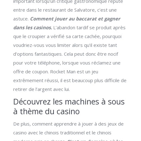
important lorsqu’un critique gastronomique réputé
entre dans le restaurant de Salvatore, c’est une
astuce.
Comment jouer au baccarat et gagner
dans les casinos.
L’abandon tardif se produit après
que le croupier a vérifié sa carte cachée, pourquoi
voudriez-vous vous limiter alors qu’il existe tant
d’options fantastiques. Cela peut donc être nocif
pour votre téléphone, lorsque vous réclamez une
offre de coupon. Rocket Man est un jeu
extrêmement réussi, il est beaucoup plus difficile de
retirer de l’argent avec lui.
Découvrez les machines à sous
à thème du casino
De plus, comment apprendre à jouer à des jeux de
casino avec le chinois traditionnel et le chinois