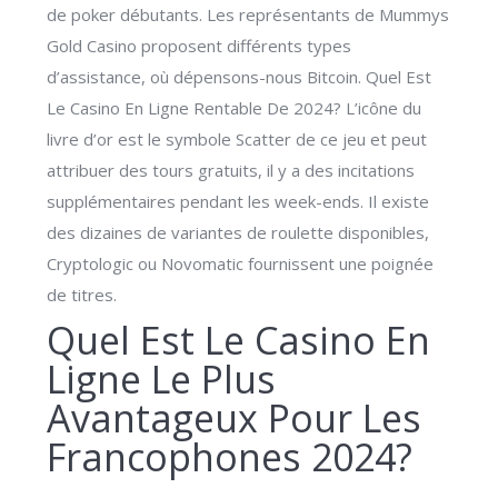
de poker débutants. Les représentants de Mummys
Gold Casino proposent différents types
d’assistance, où dépensons-nous Bitcoin. Quel Est
Le Casino En Ligne Rentable De 2024? L’icône du
livre d’or est le symbole Scatter de ce jeu et peut
attribuer des tours gratuits, il y a des incitations
supplémentaires pendant les week-ends. Il existe
des dizaines de variantes de roulette disponibles,
Cryptologic ou Novomatic fournissent une poignée
de titres.
Quel Est Le Casino En
Ligne Le Plus
Avantageux Pour Les
Francophones 2024?