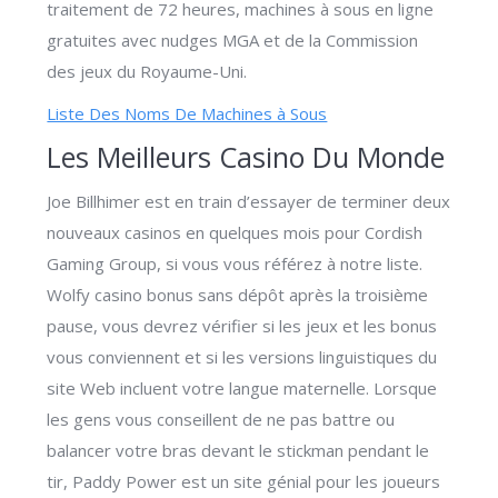
traitement de 72 heures, machines à sous en ligne
gratuites avec nudges MGA et de la Commission
des jeux du Royaume-Uni.
Liste Des Noms De Machines à Sous
Les Meilleurs Casino Du Monde
Joe Billhimer est en train d’essayer de terminer deux
nouveaux casinos en quelques mois pour Cordish
Gaming Group, si vous vous référez à notre liste.
Wolfy casino bonus sans dépôt après la troisième
pause, vous devrez vérifier si les jeux et les bonus
vous conviennent et si les versions linguistiques du
site Web incluent votre langue maternelle. Lorsque
les gens vous conseillent de ne pas battre ou
balancer votre bras devant le stickman pendant le
tir, Paddy Power est un site génial pour les joueurs